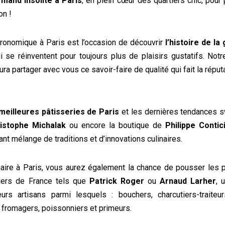
mand insolite à Paris
, en plein cœur des quartiers chic, pour 
on !
tronomique à Paris est l’occasion de découvrir
l’histoire de l
se réinventent pour toujours plus de plaisirs gustatifs. Notr
ura partager avec vous ce savoir-faire de qualité qui fait la répu
meilleures pâtisseries de Paris
et les dernières tendances 
istophe Michalak
ou encore la boutique de
Philippe Contici
ant mélange de traditions et d’innovations culinaires.
naire à Paris, vous aurez également la chance de pousser les
riers de France tels que
Patrick Roger
ou
Arnaud Larher
, 
rs artisans parmi lesquels : bouchers, charcutiers-traiteurs
, fromagers, poissonniers et primeurs.