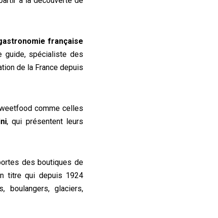
partir à la découverte de
a gastronomie française
e guide, spécialiste des
tation de la France depuis
sweetfood comme celles
ni
, qui présentent leurs
 portes des boutiques de
un titre qui depuis 1924
, boulangers, glaciers,