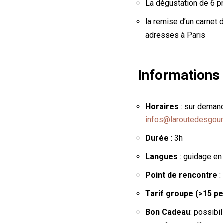
La dégustation de 6 p
la remise d’un carnet 
adresses à Paris
Informations 
Horaires
: sur demand
infos@laroutedesgour
Durée
: 3h
Langues
: guidage en
Point de rencontre
:
Tarif groupe (>15 p
Bon Cadeau
: possibi