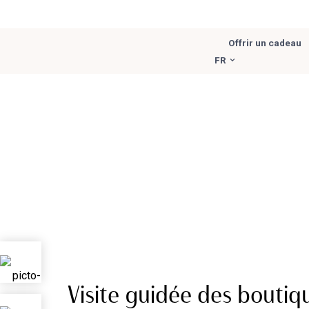
Aller
Offrir un cadeau
au
FR
contenu
Accueil
\
Activités gourmandes à Paris
\
Balades gourma
Visite guidée des boutiq