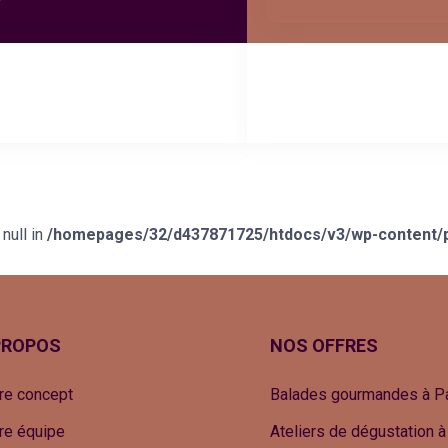
null in
/homepages/32/d437871725/htdocs/v3/wp-content/pl
PROPOS
NOS OFFRES
re concept
Balades gourmandes à Pa
re équipe
Ateliers de dégustation à