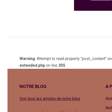
Warning
: Attempt to read property "post_content" on 
extended.php
on line
355
NOTRE BLOG
A 
Voir tous les articles de notre blog
Not
Not