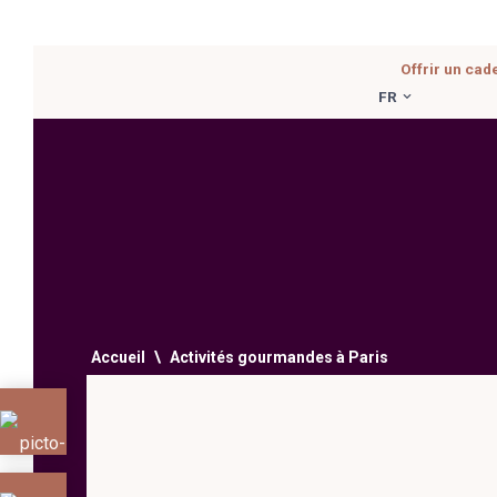
Aller
Offrir un cad
au
FR
contenu
Accueil
\
Activités gourmandes à Paris