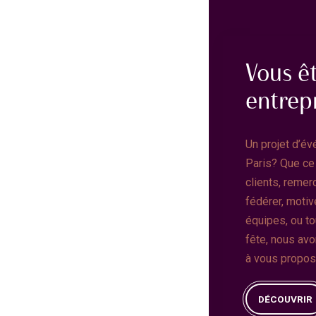
Vous ê
entrepr
Un projet d’év
Paris? Que ce 
clients, remer
fédérer, motiv
équipes, ou t
fête, nous av
à vous propos
DÉCOUVRIR