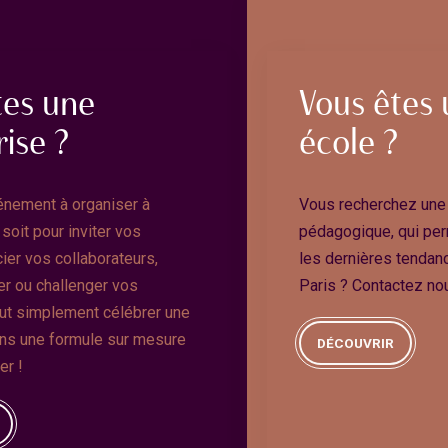
tes une
Vous êtes
ise ?
école ?
énement à organiser à
Vous recherchez une a
soit pour inviter vos
pédagogique, qui per
cier vos collaborateurs,
les dernières tendan
er ou challenger vos
Paris ? Contactez no
out simplement célébrer une
ons une formule sur mesure
DÉCOUVRIR
er !