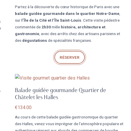
Partez à la découverte du cœur historique de Paris avec une
balade guidée gourmande dans le quartier Notre-Dame
,
sur
l’Île de la Cité et l’Île Saint-Louis
. Cette visite pédestre
s
commentée de
2h30
mêle
histoire, architecture et
e
gastronomie
, avec des arrêts chez des artisans parisiens et
des
dégustations
de spécialités françaises.
RÉSERVER
s
Balade guidée gourmande Quartier de
Châtelet les Halles
€
134.00
Au cours de cette balade guidée gastronomique du quartier
des Halles, venez vous imprégner de l’atmosphère populaire et
authentique régnant aux abords des commerces de bouche