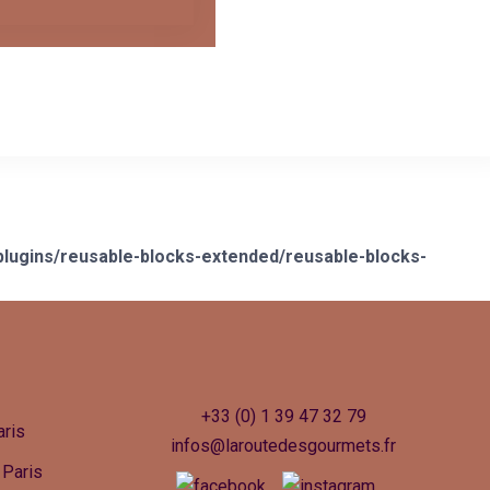
ugins/reusable-blocks-extended/reusable-blocks-
+33 (0) 1 39 47 32 79
ris
infos@laroutedesgourmets.fr
 Paris