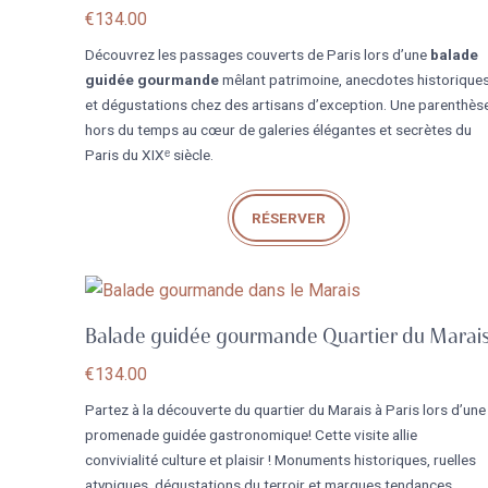
€
134.00
Découvrez les passages couverts de Paris lors d’une
balade
guidée gourmande
mêlant patrimoine, anecdotes historique
et dégustations chez des artisans d’exception. Une parenthès
hors du temps au cœur de galeries élégantes et secrètes du
Paris du XIXᵉ siècle.
RÉSERVER
Balade guidée gourmande Quartier du Marai
€
134.00
Partez à la découverte du quartier du Marais à Paris lors d’une
promenade guidée gastronomique! Cette visite allie
convivialité culture et plaisir ! Monuments historiques, ruelles
atypiques, dégustations du terroir et marques tendances