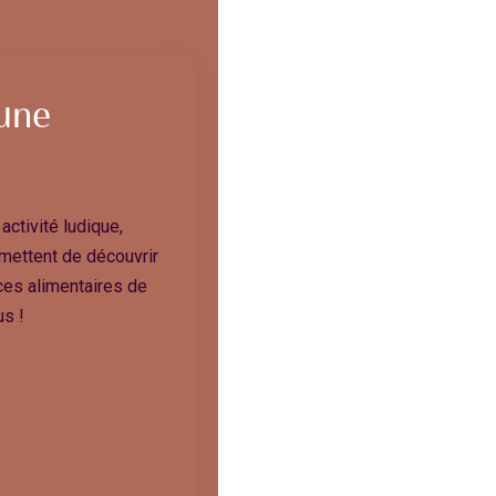
 une
ctivité ludique,
mettent de découvrir
ces alimentaires de
us !