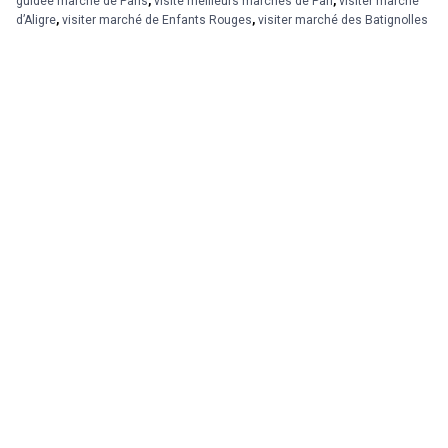
guidée marché de Paris
,
visite meilleurs marchés de Pari
,
visiter marché
d’Aligre
,
visiter marché de Enfants Rouges
,
visiter marché des Batignolles