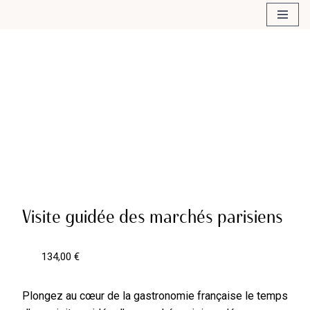
Aller
au
contenu
Accueil
\
Activités gourmandes à Paris
\
Visites des marché
Visite guidée des marchés parisiens
134,00 €
Plongez au cœur de la gastronomie française le temps