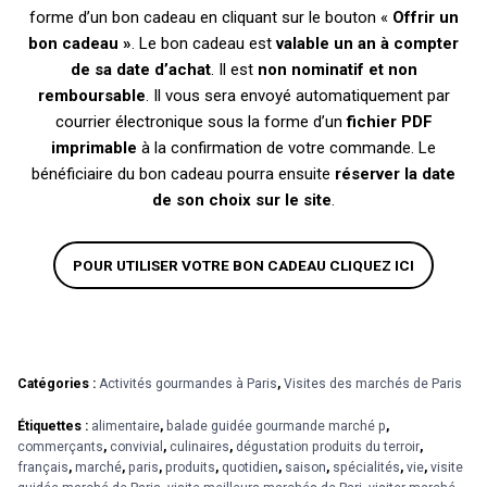
forme d’un bon cadeau en cliquant sur le bouton «
Offrir un
bon cadeau »
. Le bon cadeau est
valable un an
à compter
de sa date d’achat
. Il est
non nominatif et non
remboursable
. Il vous sera envoyé automatiquement par
courrier électronique sous la forme d’un
fichier PDF
imprimable
à la confirmation de votre commande. Le
bénéficiaire du bon cadeau pourra ensuite
réserver la date
de son choix sur le site
.
POUR UTILISER VOTRE BON CADEAU CLIQUEZ ICI
Catégories :
Activités gourmandes à Paris
,
Visites des marchés de Paris
Étiquettes :
alimentaire
,
balade guidée gourmande marché p
,
commerçants
,
convivial
,
culinaires
,
dégustation produits du terroir
,
français
,
marché
,
paris
,
produits
,
quotidien
,
saison
,
spécialités
,
vie
,
visite