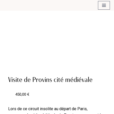
Aller
au
contenu
Accueil
\
Excursions gourmandes au départ de Paris
\
Visite de Provins cité médiévale
450,00 €
Lors de ce circuit insolite au départ de Paris,