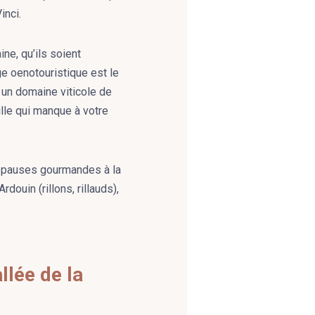
inci.
ne, qu’ils soient
ge oenotouristique est le
 un domaine viticole de
lle qui manque à votre
s pauses gourmandes à la
douin (rillons, rillauds),
llée de la