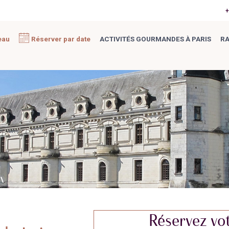
+
eau
Réserver par date
ACTIVITÉS GOURMANDES À PARIS
RA
\
Réservez vot