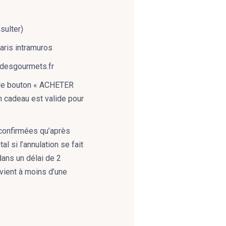
sulter)
aris intramuros
edesgourmets.fr
r le bouton « ACHETER
 cadeau est valide pour
onfirmées qu’après
l si l’annulation se fait
 dans un délai de 2
vient à moins d’une