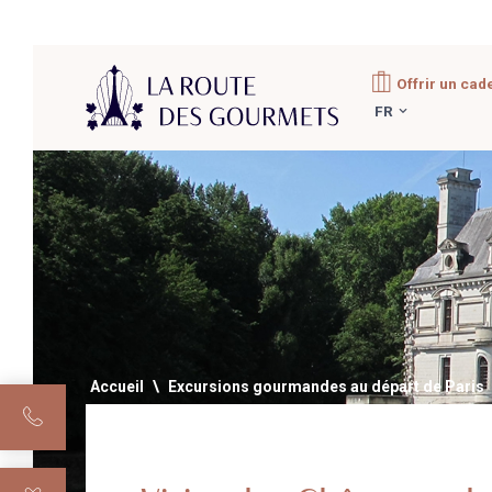
Aller
Offrir un cad
au
FR
contenu
Accueil
\
Excursions gourmandes au départ de Paris