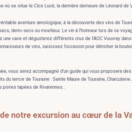
ise où se situe le Clos Lucé, la dernière demeure de Léonard de V
ritable aventure œnologique, à la découverte des vins de Tourai
s, secs, demi-secs ou moelleux. Le vin à l’honneur lors de ce voya
ez une cave et dégusterez différents crus de l’AOC Vouvray dans
naisseurs de vins, saisissez l’occasion pour dénicher la boutei
urnée, vous serez accompagné d’un guide qui vous proposera de
 du terroir de Touraine : Sainte Maure de Touraine, Charcuterie Ar
s poires tapées de Rivarennes…
 de notre excursion au cœur de la Va